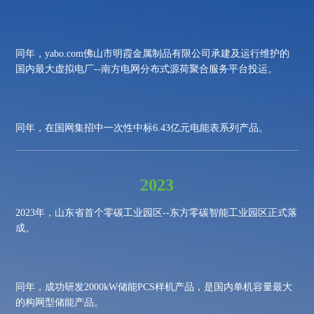
同年，yabo.com佛山市明霞金属制品有限公司承建及运行维护的
国内最大虚拟电厂
--
南方电网分布式源荷聚合服务平台投运。
同年，在国网集招中一次性中标
6.43
亿元电能表系列产品。
2023
2023
年，山东省首个零碳工业园区
--
东方零碳智能工业园区正式落
成。
同年，成功研发
2000kW
储能
PCS
样机产品，是国内单机容量最大
的构网型储能产品。