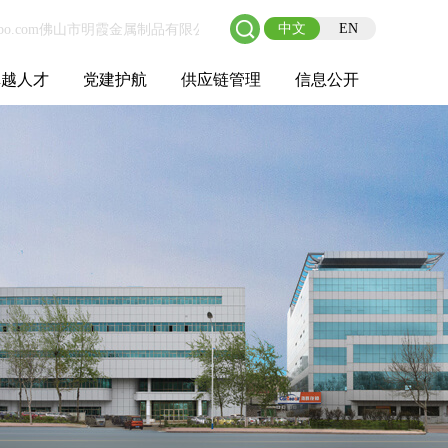
中文
EN
卓越人才
党建护航
供应链管理
信息公开
士后工作站
人才理念
职业成长
校园招聘
社会招聘
招聘动态
党建在线
教育实践
供应链介绍
供应链合作
基本信息
管理架构
人事薪酬
经营成果
重大事项