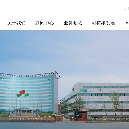
关于我们
新闻中心
业务领域
可持续发展
集团介绍
全球布局
发展历程
资源资质
联系我们
yabo.com佛山市
媒体聚焦
智能电网
智慧能源
智慧城市
招标信息
ESG报告
博
明霞金属制品有
限公司新闻