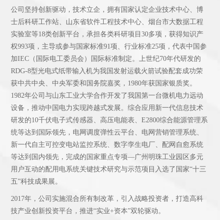
公司坚持创新驱动，技术立企，拥有国家认定企业技术中心、博
士后科研工作站、山东省软件工程技术中心、烟台市大数据工程
实验室等18类创新平台，承担各类科研项目30多项，获得知识产
权993项，主导或参与国家标准91项、行业标准25项，代表中国参
加IEC（国际电工委员会）国际标准制定。上世纪70年代研发的
RDG-8型光电式纸带输入机为我国发射运载火箭试验配套成功荣
获中共中央、中央军委和国务院嘉奖，1980年获国家银质奖。
1982年公司与山东工业大学合作开发了我国第一台微机电力远动
设备，推动中国电力实现跨越式发展。综合应用新一代信息技术
研发的10千伏电子式传感器、高压电能表、E2800综合能源管理系
统等达到国际领先，电网调度弹性云平台、电网营销管理系统、
新一代自主可控变电站监控系统、数字孪生电厂、配网自愈系统
等达到国内领先，完成的国家重点专项—广州明珠工业园区多元
用户互动的配用电系统关键技术研究与示范项目入选了国家“十三
五”科技成果展。
2017年，公司实施混合所有制改革，引入战略投资者，打造高科
技产业创新投资平台，推进“实业+资本”双轮驱动。