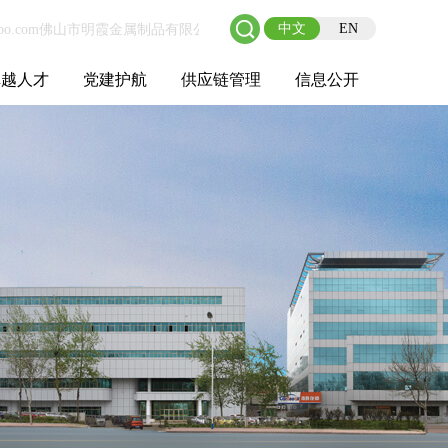
中文
EN
卓越人才
党建护航
供应链管理
信息公开
士后工作站
人才理念
职业成长
校园招聘
社会招聘
招聘动态
党建在线
教育实践
供应链介绍
供应链合作
基本信息
管理架构
人事薪酬
经营成果
重大事项