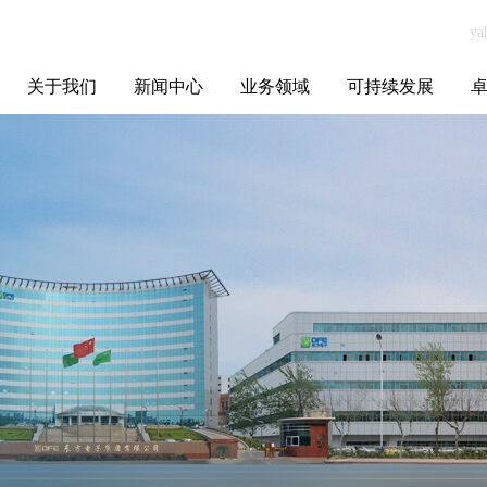
关于我们
新闻中心
业务领域
可持续发展
集团介绍
全球布局
发展历程
资源资质
联系我们
yabo.com佛山市
媒体聚焦
智能电网
智慧能源
智慧城市
招标信息
ESG报告
博
明霞金属制品有
限公司新闻