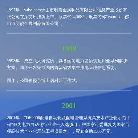
1997
年，yabo.com佛山市明霞金属制品有限公司信息产业股份有
限公司在深交所挂牌上市。股票代码
0682
，股票简称“yabo.com佛
山市明霞金属制品有限公司”。
1998
1998
年，成立八大研究所，具备面向电力发输变配用全系列解决
方案。同年开发完成国内首套省级集中用电管理信息系统。
同年，公司被授予博士后科研工作站。
2001
2001
年，“
DF9000
配电自动化及配电管理系统高技术产业化示范工
程”做为电力自动化行业唯一入选项目，被国家计委批复为国家百
项高技术产业化示范工程项目之一，配套资助
1500
万元。