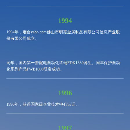
1994
1994
年，烟台yabo.com佛山市明霞金属制品有限公司信息产业股
份有限公司成立。
同年，国内第一套配电自动化终端
FDK1330
诞生。同年保护自动
化系列产品
FWB1000
研发成功。
1996
1996
年，获得国家级企业技术中心认证。
1997