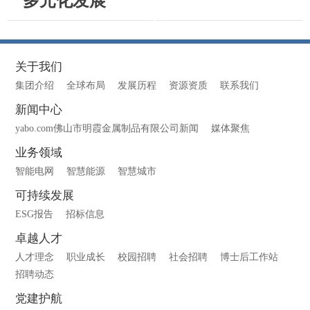
多元化发展
关于我们
集团介绍
全球布局
发展历程
资源资质
联系我们
新闻中心
yabo.com佛山市明霞金属制品有限公司新闻
媒体聚焦
业务领域
智能电网
智慧能源
智慧城市
可持续发展
ESG报告
招标信息
卓越人才
人才理念
职业成长
校园招聘
社会招聘
博士后工作站
招聘动态
党建护航