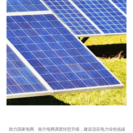
助力国家电网、南方电网调度转型升级，建设适应电力绿色低碳