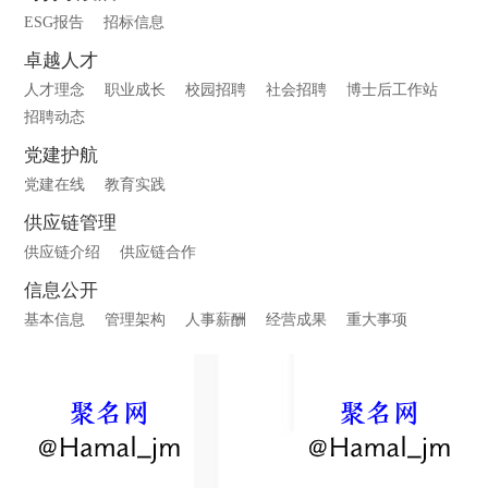
ESG报告
招标信息
卓越人才
人才理念
职业成长
校园招聘
社会招聘
博士后工作站
招聘动态
党建护航
党建在线
教育实践
供应链管理
供应链介绍
供应链合作
信息公开
基本信息
管理架构
人事薪酬
经营成果
重大事项