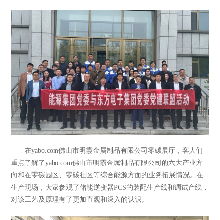
在yabo.com佛山市明霞金属制品有限公司零碳展厅，客人们
重点了解了yabo.com佛山市明霞金属制品有限公司的六大产业方
向和在零碳园区、零碳社区等综合能源方面的业务拓展情况。在
生产现场，大家参观了储能逆变器PCS的装配生产线和调试产线，
对该工艺及原理有了更加直观和深入的认识。