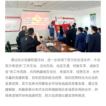
通过此次党建联盟活动，进一步加强了双方的交流合作，今后
双方将坚持“工作互动、活动互组、信息互通、经验互享、成效互
促”的工作思路，共同构建相互信任、资源共享、优势互补、合作
共赢的党建联盟，切实把党的政治优势、组织优势转化为企业的
发展优势。双方也将共同聚焦全市绿色低碳高质量发展，通过党
建赋能，积极探索分布式光伏和储能项目多场景应用的合作，持
续推进城市绿色低碳转型，助力品质烟台建设加快推进。