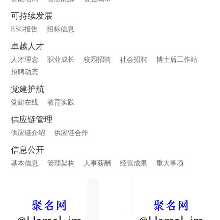
可持续发展
ESG报告
招标信息
卓越人才
人才理念
职业成长
校园招聘
社会招聘
博士后工作站
招聘动态
党建护航
党建在线
教育实践
供应链管理
供应链介绍
供应链合作
信息公开
基本信息
管理架构
人事薪酬
经营成果
重大事项