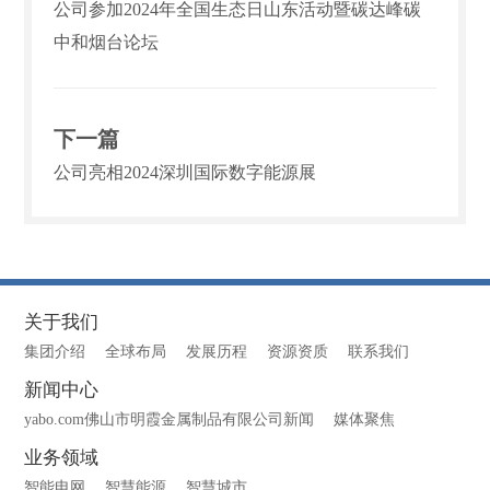
公司参加2024年全国生态日山东活动暨碳达峰碳
中和烟台论坛
下一篇
公司亮相2024深圳国际数字能源展
关于我们
集团介绍
全球布局
发展历程
资源资质
联系我们
新闻中心
yabo.com佛山市明霞金属制品有限公司新闻
媒体聚焦
业务领域
智能电网
智慧能源
智慧城市