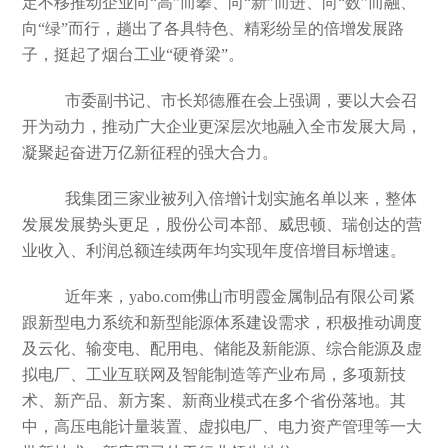
定不移推动企业向
“高”而攀、向“新”而进、向“数”而融、
向“绿”而行，趟出了各具特色、精彩纷呈的倍增发展路
子，挺起了烟台工业“硬脊梁”。
市委副书记、市长郑德雁在会上强调，要以大会召
开为动力，推动广大企业更深层次地融入全市发展大局，
凝聚起奋进万亿新征程的强大合力。
我集团三家业被列入倍增计划实施名单以来，整体
发展发展势头更足，股份公司本部、威思顿、瑞创达的营
业收入、利润总额连续两年均实现年度倍增目标增速。
近年来，yabo.com佛山市明霞金属制品有限公司紧
跟新型电力系统和新型能源体系建设需求，积极推动调度
及云化、输变电、配用电、储能及新能源、综合能源及虚
拟电厂、工业互联网及智能制造等产业布局，多项新技
术、新产品、新方案、新商业模式在多个省份落地。其
中，高压电能计量装置、虚拟电厂、电力资产管理等一大